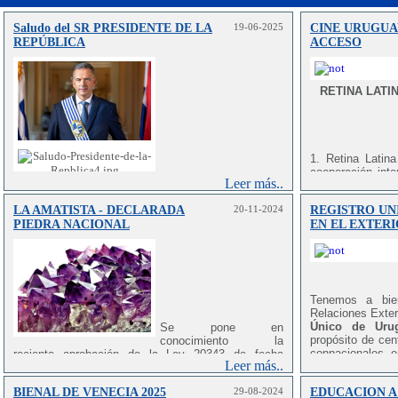
Saludo del SR PRESIDENTE DE LA
19-06-2025
CINE URUGUA
REPÚBLICA
ACCESO
RETINA LATI
1. Retina Latin
cooperación int
Leer más..
diversa selecció
registro y con a
LA AMATISTA - DECLARADA
20-11-2024
REGISTRO UN
América Latina 
PIEDRA NACIONAL
EN EL EXTER
explorar
fake u
estilos cinemat
cultural y artísti
2. La plataforma
Tenemos a bien
como reseñas, en
Relaciones Exter
profundizan en 
Único de Urug
Se pone en
Estos recursos 
propósito de cent
conocimiento la
usuarios que los
connacionales e
reciente aprobación de la Ley 20343 de fecha
mundo.
Leer más..
datos de importa
19/09/2024, que declara la amatista como piedra
de relevancia 
nacional, rindiendo homenaje no sólo a la belleza de
BIENAL DE VENECIA 2025
29-08-2024
EDUCACION A
Consulados.
este tesoro geológico de nuestro territorio, sino