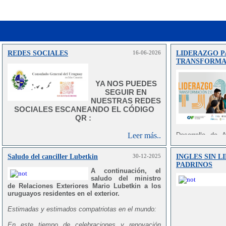
REDES SOCIALES
16-06-2026
LIDERAZGO P
TRANSFORMAC
YA NOS PUEDES
SEGUIR EN
NUESTRAS REDES
SOCIALES ESCANEANDO EL CÓDIGO
QR :
Leer más..
Desarrollo de 
fortalecer las
desarrollo de ha
Saludo del canciller Lubetkin
30-12-2025
INGLES SIN L
comprometidos c
BUSCANDO EL
PADRINOS
y el Caribe, est
A continuación, el
PERFIL EN LA RED
España.
saludo del ministro
:
de Relaciones Exteriores Mario Lubetkin a los
Se desarrollará
uruguayos residentes en el exterior.
noviembre de 202
Estimadas y estimados compatriotas en el mundo:
El plazo de inscr
2026.
En este tiempo de celebraciones y renovación