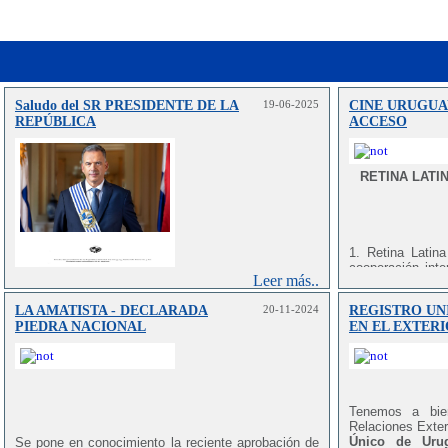
Saludo del SR PRESIDENTE DE LA
19-06-2025
CINE URUGUA
REPÚBLICA
ACCESO
RETINA LATI
1. Retina Latin
cooperación int
Leer más..
diversa selecció
registro y con a
LA AMATISTA - DECLARADA
20-11-2024
REGISTRO UN
América Latina 
PIEDRA NACIONAL
EN EL EXTER
explorar
fake u
estilos cinemat
cultural y artísti
2. La plataforma
Tenemos a bien
como reseñas, en
Relaciones Exter
profundizan en 
Único de Urug
Se pone en conocimiento la reciente aprobación de
Estos recursos 