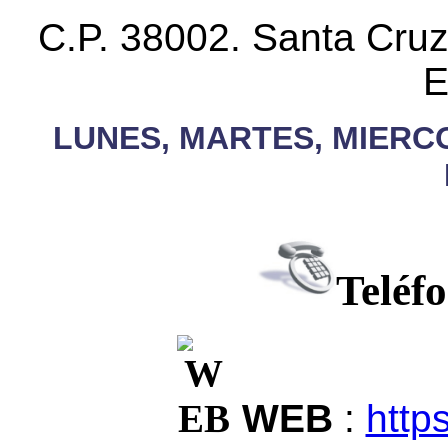
C.P. 38002. Santa Cruz 
E
LUNES, MARTES, MIERCOL
Cette année,
replique montre
il a célébré ses réussites et, il faut le rec
Teléf
WEB
:
http