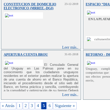
a los ciudadanos que residen en el exterior o se
CONSTITUCION DE DOMICILIO
23-12-2019
ESPACIO “DI
encuentran circunstancialmente lejos del país.
ELECTRONICO (MRREE.-DGI)
Esta iniciativa pretende hacer llegar, mediante
referentes de nuestra cultura – músicos, artistas
EN LA PLATA
plásticos, escritores, bailarines – un mensaje
positivo de esperanza y tranquilidad, a los
uruguayos dispersos por el mundo. Entre los
artistas que han participado se encuentran, entre
otros, Rubén Rada, Luciano Supervielle, Hugo
Fattoruso y Albana Barrocas, Jorge Drexler,
Guillermo Peluffo, Gabriel Peluffo, Cachila Silva,
Mathías,
Wellington y Guillermo,
y Tina Ferreira.
Leer más..
Los videos fueron publicados en las cuentas del
APERTURA CUENTA BROU
31-01-2018
RETORNO - I
Ministerio en Twitter (@MRREE_Uruguay) y en el
canal de Youtube de la Cancillería.
Podrá acceder a los contenidos desde
El Consulado General
aquí.
del Uruguay en Las Palmas pone en su
Uruguay, cumpl
conocimiento que los ciudadanos uruguayos
Las Palmas, 23 de abril de 2020.
compatriotas que 
residentes en el exterior pueden realizar la apertura
sus efectos pers
de una cuenta de ahorro en el Banco República,
envío,
iniciando el procedimiento desde el sitio web del
Banco, en forma práctica y sencilla,
contribuyendo
a la comodidad y optimización de su tiempo.Deberá
terminar el trámite de forma presencial en nuestro
Leer más..
país.
« Atrás
1
2
3
4
5
6
Siguiente »