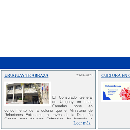
URUGUAY TE ABRAZA
23-04-2020
CULTURA EN 
El Consulado General
de Uruguay en Islas
Canarias pone en
conocimiento de la colonia que el Ministerio de
Relaciones Exteriores, a través de la Dirección
General para Asuntos Culturales, ha lanzado la
Leer más..
iniciativa “Uruguay te Abraza”, en el marco de la
pandemia Covid-19 en Uruguay
y el mundo, dirigida