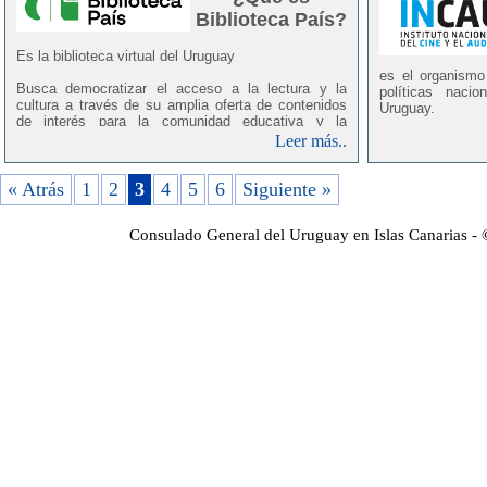
Biblioteca País?
Es la biblioteca virtual del Uruguay
es el organismo
Busca democratizar el acceso a la lectura y la
políticas naci
cultura a través de su amplia oferta de contenidos
Uruguay.
de interés para la comunidad educativa y la
población en general, disponibles de forma gratuita
Leer más..
Desde su creaci
y desde cualquier dispositivo.
estrategia trab
público y pri
« Atrás
El acceso a la web es:
1
2
3
4
5
6
Siguiente »
gestión direc
https://bibliotecapais.ceibal.edu.uy/
,
internacionales.
o se puede descargar la aplicación para cualquier
Consulado General del Uruguay en Islas Canarias -
dispositivo :
Entre sus objeti
https://play.google.com/store/apps/details?
id=es.odilo.ceibal&hl=es&gl=US
el fomento, 
producción, copr
de obras y p
audiovisuales;
la estimulació
contribuyan 
cinematográfica;
el monitoreo del
la implementaci
el fomento de 
generación de 
distribución naci