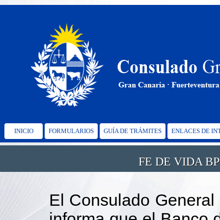
INICIO
FORMULARIOS
GUÍA DE TRÁMITES
ENLACES DE IN
FE DE VIDA B
El Consulado General 
informa que el Banco d