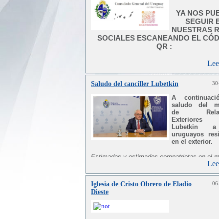
YA NOS PU
SEGUIR 
NUESTRAS 
SOCIALES ESCANEANDO EL CÓ
QR :
Lee
Saludo del canciller Lubetkin
30
BUSCANDO
A continuaci
PERFIL EN L
saludo del mi
:
de Relaci
Exteriores 
Lubetkin 
uruguayos res
en el exterior.
Estimadas y estimados compatriotas en el 
Lee
En este tiempo de celebraciones y ren
@UruguayCanarias
desafiante, quiero hacerles llegar un af
Iglesia de Cristo Obrero de Eladio
06
saludo en nombre del Ministerio de Rel
Dieste
Exteriores, de todo el equipo que lo integra
mío propio.
Este ha sido para mí el primer año al frent