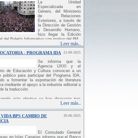
La Unidad
Especializada en
Género, del Ministerio
de Relaciones
Exteriores, a través de
la Dirección de Gestión
y Desarrollo Humano,
hizo llegar la Edición
l del Boletín Informativo con motivo del 8M.
Leer más..
OCATORIA - PROGRAMA IDA
22-09-2025
ÓN ESPECIAL BOLETÍN INFORMATIVO 8M
Se informa que la
z, el 9 de marzo se realizó el "Acto Central"
Agencia UXXI y el
orativo, donde se presentó la rendición de
erio de Educación y Cultura convocan a un
 correspondiente al primer año de gestión en
o público para participar del Programa IDA,
 de políticas de género.
ado a fomentar la exportación de literatura
a mediante el apoyo a la industria editorial a
orme repasó los avances registrados en
de la traducción.
ón con los 90 compromisos asumidos por el
no en 2025 y destacó que el 82 % de las
umplir este objetivo se han dispuesto tres
es previstas se encuentran ya cumplidas o
Leer más..
 de apoyo con fondos no reembolsables:
ceso de implementación.
yo a la traducción de obras literarias de
e contexto, el Ministerio de Relaciones
 VIDA BPS CAMBIO DE
30-06-2025
uier género. -Destinado a empresas
res tiene actualmente en proceso la totalidad
NCIA
njeras debidamente establecidas en sus
 acciones comprometidas, lo que refleja el
.
e sostenido en el cumplimiento de los
El Consulado General
os establecidos.
yo para la traducción al idioma inglés, de
guay en Islas Canarias informa que el Banco