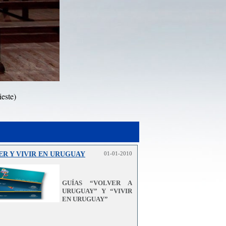
ieste)
ER Y VIVIR EN URUGUAY
01-01-2010
GUÍAS “VOLVER A
URUGUAY” Y “VIVIR
EN URUGUAY”