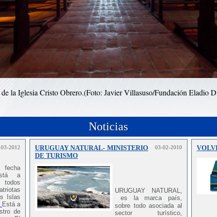
 de la Iglesia Cristo Obrero.
(Foto: Javier Villasuso/Fundación Eladio D
Noticias
-03-2012
URUGUAY NATURAL- MINISTERIO
03-02-2010
VOLV
DE TURISMO
a fecha
está a
e todos
iotas
URUGUAY NATURAL,
s Islas
es la marca país,
Está a
sobre todo asociada al
stro de
sector turístico,