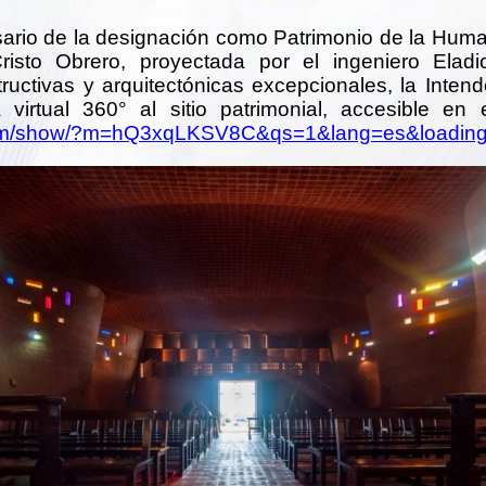
ario de la designación como Patrimonio de la Hum
risto Obrero, proyectada por el ingeniero Elad
structivas y arquitectónicas excepcionales, la Inte
 virtual 360° al sitio patrimonial, accesible en 
om/show/?m=hQ3xqLKSV8C&qs=1&lang=es&loading