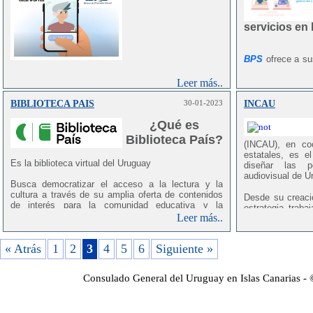
Por ello recomendamos que ingrese a su área
1% establecido e
privada de
"Servicios en Línea de BPS"
y verifique
servicios en 
los servicios computables para su jubilación. En
Los jubilados q
caso de no tener "Usuario BPS", comuníquese con
BPS, pueden de
este Consulado.
Consulado de U
BPS
ofrece a sus
que deberá ser
consultas o gesti
Adjuntamos el acceso directo a la página de BPS,
empadronamien
desde el lugar y 
donde tendrá la
información para registrar los
Leer más..
necesidad de con
servicios que no consten en BPS:
https://www.bps.gub.uy/11452/reconocimiento-de-
Para el caso de
BIBLIOTECA PAIS
30-01-2023
INCAU
servicios.html
una pasividad 
¿Qué es
de Vida.
Biblioteca País?
(INCAU), en coo
estatales, es e
Es la biblioteca virtual del Uruguay
diseñar las po
audiovisual de U
Busca democratizar el acceso a la lectura y la
cultura a través de su amplia oferta de contenidos
Desde su creaci
de interés para la comunidad educativa y la
estrategia trab
población en general, disponibles de forma gratuita
Leer más..
público y pri
y desde cualquier dispositivo.
gestión direc
internacionales.
« Atrás
El acceso a la web es:
1
2
3
4
5
6
Siguiente »
https://bibliotecapais.ceibal.edu.uy/
,
Entre sus objeti
o se puede descargar la aplicación para cualquier
Consulado General del Uruguay en Islas Canarias -
dispositivo :
el fomento, 
https://play.google.com/store/apps/details?
producción, copr
id=es.odilo.ceibal&hl=es&gl=US
de obras y p