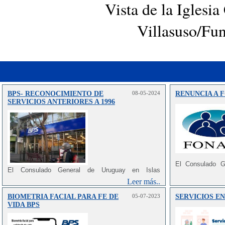
Vista de la Iglesia
Villasuso/Fun
BPS- RECONOCIMIENTO DE
08-05-2024
RENUNCIA A 
SERVICIOS ANTERIORES A 1996
El Consulado G
El Consulado General de Uruguay en Islas
informar a los
Canarias, informa que de acuerdo a la
nueva Ley
Comunidad Autón
Leer más..
20.130 del año 2023, de Reforma de la Seguridad
a que
al denomi
Social,
se establece un plazo para solicitar la
FONASA, solo tie
BIOMETRIA FACIAL PARA FE DE
05-07-2023
SERVICIOS EN
inclusión de servicios (años trabajados) anteriores al
nacional, los com
VIDA BPS
1.º de abril de 1996 que no estén integrados a la
tienen la opción
Historia Laboral.
mismo y con ello
realizar,
quedando