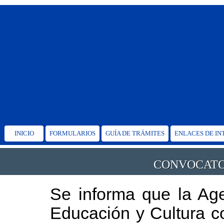
INICIO
FORMULARIOS
GUÍA DE TRÁMITES
ENLACES DE IN
CONVOCATO
Se informa que la Age
Educación y Cultura c