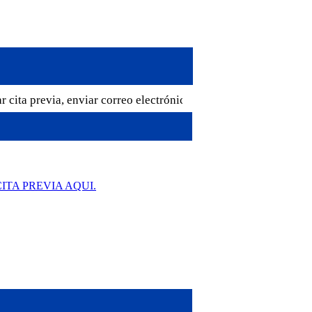
 cita previa, enviar correo electrónico a cglaspalmas@mrree.gub.
ITA PREVIA AQUI.