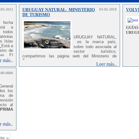
-03-2012
URUGUAY NATURAL- MINISTERIO
03-02-2010
VOLV
DE TURISMO
a fecha
está a
GUÍA
e todos
URUG
iotas
URUGUAY NATURAL,
s Islas
es la marca país,
Está a
sobre todo asociada al
stro de
sector turístico,
ias. El
compartimos las página web del Ministerio de
ocer el
r más..
Turismo :
Leer más..
ión, lo
orar una
-00-0000
sible a
nder la
s,
es
General
 estos
dos los
elaborar
oma de
 de los
evisión
boración
cto al
tos que
PRIMA
servado
acceder
r más..
te »