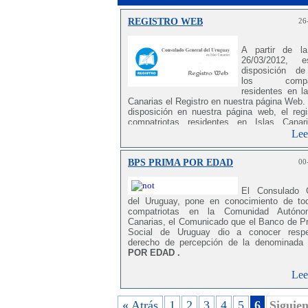
REGISTRO WEB
26
A partir de l
26/03/2012, 
disposición d
los compatr
residentes en la
Canarias el Registro en nuestra página Web.
disposición en nuestra página web, el regi
compatriotas residentes en Islas Canar
motivo es recabar información a fin de con
Lee
número exacto de los mismos y su ubicac
que facilitará a esta Oficina Consular, elab
BPS PRIMA POR EDAD
00
base de datos que sea lo más aproximada po
la realidad actual. Para analizar, ate
problemática de nuestros compatriota
El Consulado 
necesario contar con datos ciertos
y que
del Uruguay, pone en conocimiento de to
permitan a las autoridades de nuestro país 
compatriotas en la Comunidad Autón
políticas más adecuadas para la atención
Canarias, el Comunicado que el Banco de Pr
mismos. Para ello, el primer paso es la ela
Social de Uruguay dio a conocer respe
de un registro. Se destaca que todos los da
derecho de percepción de la denominada
se recaben,serán estrictamente de uso re
POR EDAD .
por parte de este Consulado General Para 
al registro web haga clik aquí:
Lee
« Atrás
1
2
3
4
5
6
Siguien