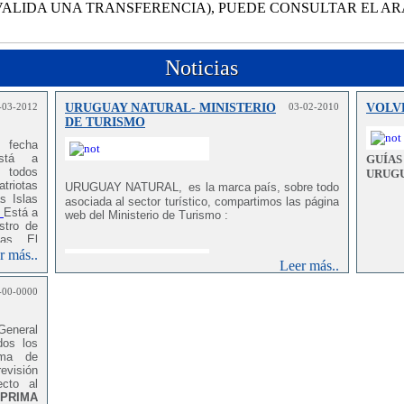
VALIDA UNA TRANSFERENCIA), PUEDE CONSULTAR EL A
Noticias
-03-2012
URUGUAY NATURAL- MINISTERIO
03-02-2010
VOLV
DE TURISMO
a fecha
está a
GUÍA
e todos
URUG
iotas
URUGUAY NATURAL,
es la marca país, sobre todo
s Islas
asociada al sector turístico,
compartimos las página
Está a
web del Ministerio de Turismo :
stro de
ias. El
ocer el
r más..
Leer más..
ión, lo
orar una
-00-0000
sible a
nder la
s,
es
General
 estos
dos los
elaborar
oma de
 de los
evisión
boración
cto al
tos que
PRIMA
servado