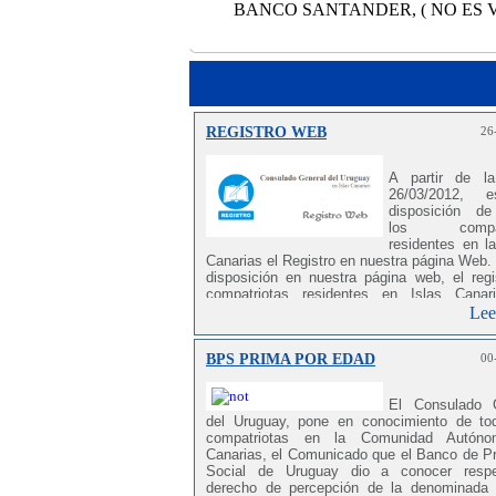
BANCO SANTANDER, ( NO ES 
REGISTRO WEB
26
A partir de l
26/03/2012, 
disposición d
los compatr
residentes en la
Canarias el Registro en nuestra página Web.
disposición en nuestra página web, el regi
compatriotas residentes en Islas Canar
motivo es recabar información a fin de con
Lee
número exacto de los mismos y su ubicac
que facilitará a esta Oficina Consular, elab
BPS PRIMA POR EDAD
00
base de datos que sea lo más aproximada po
la realidad actual. Para analizar, ate
problemática de nuestros compatriota
El Consulado 
necesario contar con datos ciertos
y que
del Uruguay, pone en conocimiento de to
permitan a las autoridades de nuestro país 
compatriotas en la Comunidad Autón
políticas más adecuadas para la atención
Canarias, el Comunicado que el Banco de Pr
mismos. Para ello, el primer paso es la ela
Social de Uruguay dio a conocer respe
de un registro. Se destaca que todos los da
derecho de percepción de la denominada
se recaben,serán estrictamente de uso re