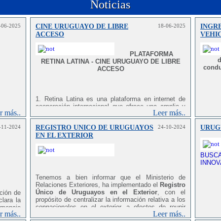
Noticias
-06-2025
CINE URUGUAYO DE LIBRE
18-06-2025
INGR
ACCESO
VEHI
PLATAFORMA
d
RETINA LATINA - CINE URUGUAYO DE LIBRE
condu
ACCESO
1. Retina Latina es una plataforma en internet de
cooperación internacional que ofrece una amplia y
r más..
Leer más..
diversa selección de películas latinoamericanas sin
registro y con acceso libre para los ciudadanos de
-11-2024
REGISTRO UNICO DE URUGUAYOS
24-10-2024
URUG
América Latina y el Caribe. Los usuarios pueden
EN EL EXTERIOR
explorar
fake uhren
una variedad de géneros y
estilos cinematográficos que reflejan la riqueza
cultural y artística de la región.
BUSCA
INNOV
2. La plataforma proporciona contenidos adicionales
Tenemos a bien informar que el Ministerio de
como reseñas, entrevistas, artículos y pódcast que
Relaciones Exteriores, ha implementado el
Registro
profundizan en el mundo del cine latinoamericano.
Único de Uruguayos en el Exterior
, con el
ción de
Estos recursos están disponibles para todos los
propósito de centralizar la información relativa a los
lara la
usuarios que los visiten desde cualquier parte del
connacionales en el exterior, a efectos de reunir
omenaje
mundo.
r más..
Leer más..
datos de importancia y poder comunicar información
gico de