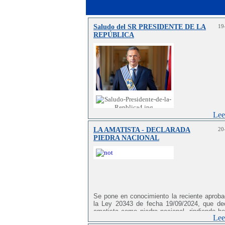
Saludo del SR PRESIDENTE DE LA
19
REPÚBLICA
Lee
LA AMATISTA - DECLARADA
20
PIEDRA NACIONAL
Se pone en conocimiento la reciente aproba
la Ley 20343 de fecha 19/09/2024, que dec
amatista como piedra nacional, rindiendo h
Lee
no sólo a la belleza de este tesoro geoló