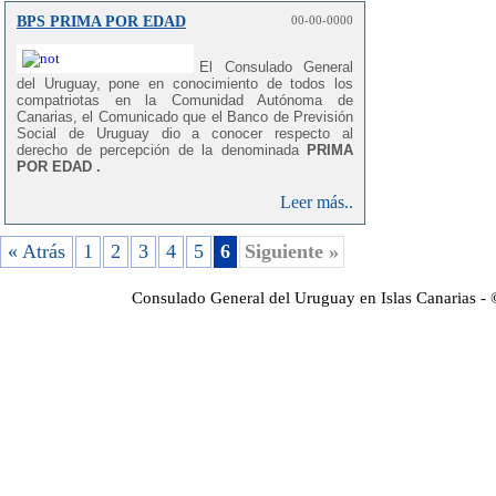
que facilitará a esta Oficina Consular, elaborar una
BPS PRIMA POR EDAD
00-00-0000
base de datos que sea lo más aproximada posible a
la realidad actual. Para analizar, atender la
problemática de nuestros compatriotas,
es
El Consulado General
necesario contar con datos ciertos
y que estos
del Uruguay, pone en conocimiento de todos los
permitan a las autoridades de nuestro país elaborar
compatriotas en la Comunidad Autónoma de
políticas más adecuadas para la atención de los
Canarias, el Comunicado que el Banco de Previsión
mismos. Para ello, el primer paso es la elaboración
Social de Uruguay dio a conocer respecto al
de un registro. Se destaca que todos los datos que
derecho de percepción de la denominada
PRIMA
se recaben,serán estrictamente de uso reservado
POR EDAD .
por parte de este Consulado General Para acceder
al registro web haga clik aquí:
Leer más..
« Atrás
1
2
3
4
5
6
Siguiente »
Consulado General del Uruguay en Islas Canarias -