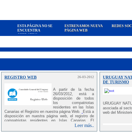
ESTA PÁGINA NO SE
ESTRENAMOS NUEVA
REDES SOC
ENCUENTRA
PÁGINA WEB
OPERATIVA
REGISTRO WEB
26-03-2012
URUGUAY NAT
DE TURISMO
A partir de la fecha
26/03/2012, está a
disposición de todos
los compatriotas
URUGUAY NAT
residentes en las Islas
asociada al secto
Canarias el Registro en nuestra página Web.
Está a
web del Minister
disposición en nuestra página web, el registro de
compatriotas residentes en Islas Canarias. El
motivo es recabar información a fin de conocer el
Leer más..
número exacto de los mismos y su ubicación, lo