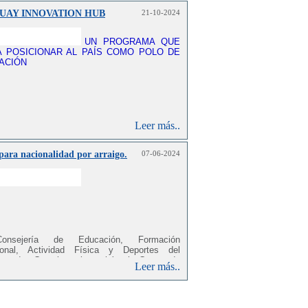
UAY INNOVATION HUB
21-10-2024
UN PROGRAMA QUE
 POSICIONAR AL PAÍS COMO POLO DE
ACIÓN
Leer más..
para nacionalidad por arraigo.
07-06-2024
nsejería de Educación, Formación
ional, Actividad Física y Deportes del
rno de Canarias, impartirá el Curso de
Leer más..
mientos socioculturales para la prueba de la
ión de la nacionalidad Española por arraigo,
 centros de educación de personas adultas
.