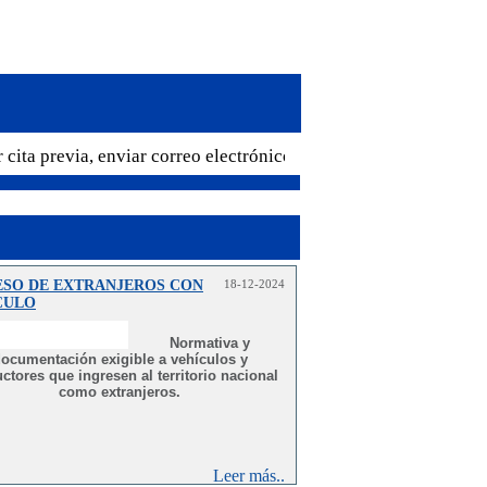
 cita previa, enviar correo electrónico a cglaspalmas@mrree.gub.
ESO DE EXTRANJEROS CON
18-12-2024
CULO
Normativa y
ocumentación exigible a vehículos y
ctores que ingresen al territorio nacional
como extranjeros.
Leer más..