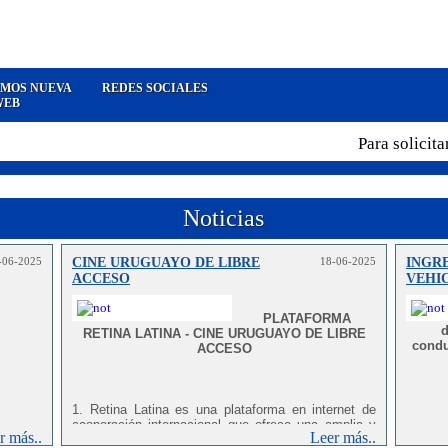
MOS NUEVA
REDES SOCIALES
WEB
Para solicitar
Noticias
-06-2025
CINE URUGUAYO DE LIBRE
18-06-2025
INGR
ACCESO
VEHI
PLATAFORMA
d
RETINA LATINA - CINE URUGUAYO DE LIBRE
condu
ACCESO
1. Retina Latina es una plataforma en internet de
cooperación internacional que ofrece una amplia y
r más..
Leer más..
diversa selección de películas latinoamericanas sin